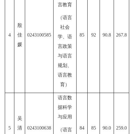
言教育
（
语言
殷
社会
4
佳
0243100585
85
92
90.8
267.8
学、语
媛
言政策
与语言
规划、
语言教
育
）
语言数
据科学
与应用
吴
5
清
0243100638
84
85
90.0
259.0
（
语言