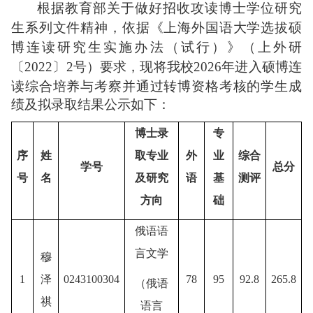
根据教育部关于做好招收攻读博士学位研究
生系列文件精神
，
依据《上海外国语大学选拔硕
博连读研究生实施办法（试行）》（上外研
〔
2022
〕
2
号）要求，现将我校
2026
年进入硕博连
读综合培养与考察并通过转博资格考核
的学生成
绩及拟录取结果公示如下：
博士录
专
序
姓
取专业
外
业
综合
学号
总分
号
名
及研究
语
基
测评
方向
础
俄语语
言文学
穆
1
泽
0243100304
78
95
92.8
265.8
（
俄语
祺
语言