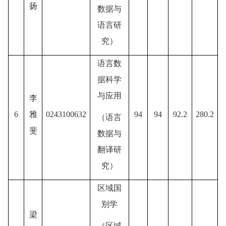
扬
数据与
语言研
究
）
语言数
据科学
与应用
李
6
雅
0243100632
94
94
92.2
280.2
（
语言
斐
数据与
翻译研
究
）
区域国
别学
梁
（
区域